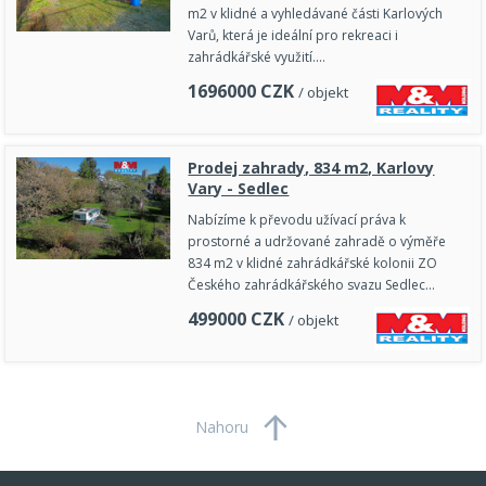
m2 v klidné a vyhledávané části Karlových
Varů, která je ideální pro rekreaci i
zahrádkářské využití.…
1696000
CZK
/ objekt
Prodej zahrady, 834 m2, Karlovy
Vary - Sedlec
Nabízíme k převodu užívací práva k
prostorné a udržované zahradě o výměře
834 m2 v klidné zahrádkářské kolonii ZO
Českého zahrádkářského svazu Sedlec…
499000
CZK
/ objekt
Nahoru