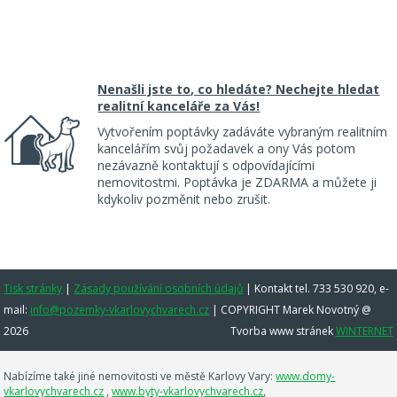
Nenašli jste to, co hledáte? Nechejte hledat
realitní kanceláře za Vás!
Vytvořením poptávky zadáváte vybraným realitním
kancelářím svůj požadavek a ony Vás potom
nezávazně kontaktují s odpovídajícími
nemovitostmi. Poptávka je ZDARMA a můžete ji
kdykoliv pozměnit nebo zrušit.
Tisk stránky
|
Zásady používání osobních údajů
|
Kontakt tel. 733 530 920, e-
mail:
info@pozemky-vkarlovychvarech.cz
| COPYRIGHT Marek Novotný @
2026
Tvorba www stránek
WINTERNET
Nabízíme také jiné nemovitosti ve městě Karlovy Vary:
www.domy-
vkarlovychvarech.cz
,
www.byty-vkarlovychvarech.cz
,